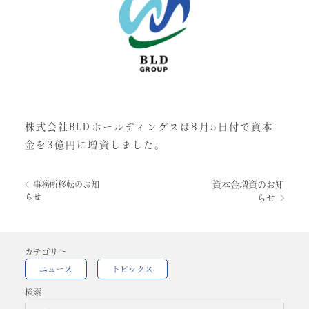
株式会社BLDホールディングスは8月5日付で資本
金を3億円に増資しました。
投
事務所移転のお知
資本金増資のお知
稿
らせ
らせ
ナ
ビ
ゲ
ー
シ
カテゴリー
ョ
ン
ニュース
トピックス
検索
検