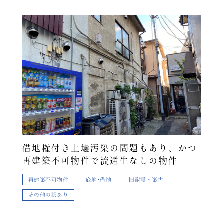
借地権付き土壌汚染の問題もあり、かつ
再建築不可物件で流通生なしの物件
再建築不可物件
底地･借地
旧耐震・築古
その他の訳あり