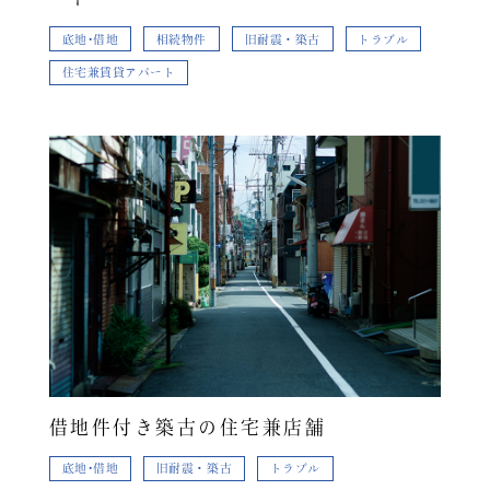
底地･借地
相続物件
旧耐震・築古
トラブル
住宅兼賃貸アパート
借地件付き築古の住宅兼店舗
底地･借地
旧耐震・築古
トラブル