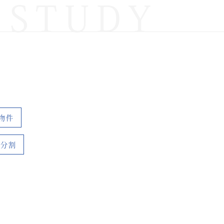
 STUDY
物件
産分割