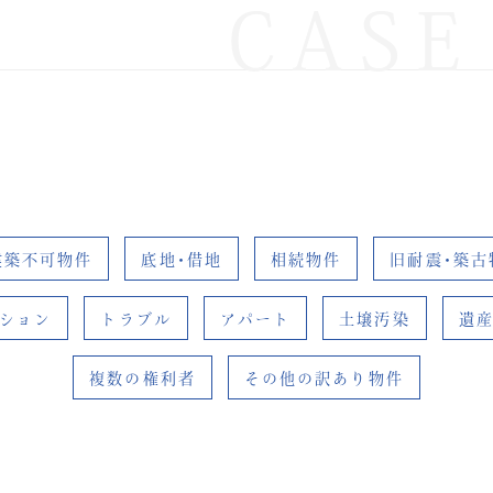
CASE
建築不可物件
底地･借地
相続物件
旧耐震･築古
ション
トラブル
アパート
土壌汚染
遺
複数の権利者
その他の訳あり物件