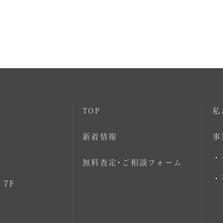
TOP
私
新着情報
事
・
無料査定･ご相談フォーム
・
 7F