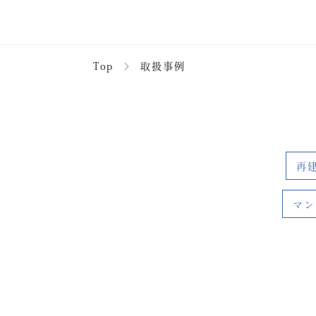
Top
＞
取扱事例
再
マン