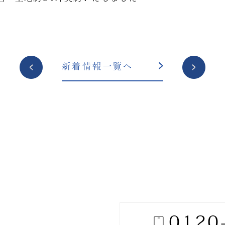
投
新着情報一覧へ
稿
ナ
ビ
ゲ
ー
シ
ョ
ン
0120