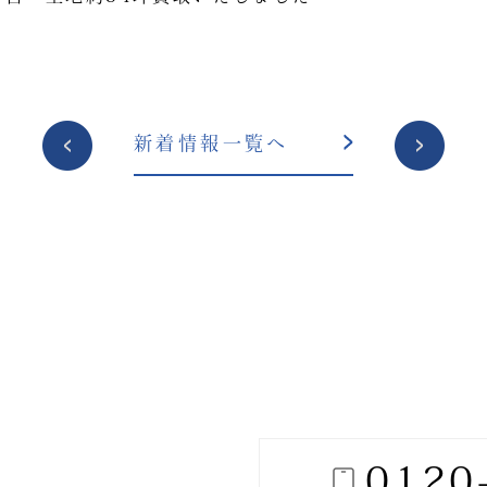
投
新着情報一覧へ
稿
ナ
ビ
ゲ
ー
シ
ョ
ン
0120