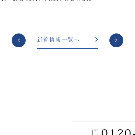
投
新着情報一覧へ
稿
ナ
ビ
ゲ
ー
シ
ョ
ン
0120