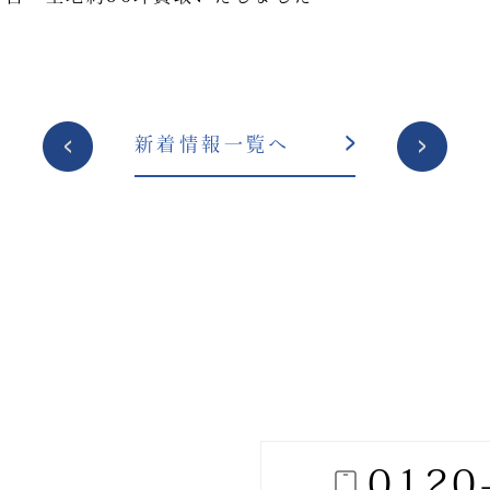
投
新着情報一覧へ
稿
ナ
ビ
ゲ
ー
シ
ョ
ン
0120